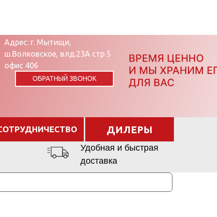
Адрес: г. Мытищи,
ш.Волковское, влд.23А стр 5
офис 406
ОБРАТНЫЙ ЗВОНОК
ДИЛЕРЫ
СОТРУДНИЧЕСТВО
Удобная и быстрая
доставка