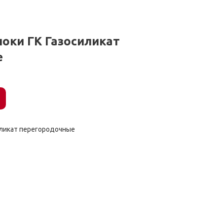
оки ГК Газосиликат
е
иликат перегородочные