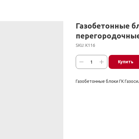
Газобетонные бл
перегородочны
SKU:
К116
Купить
Газобетонные блоки ГК Газос