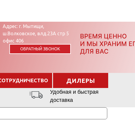
Адрес: г. Мытищи,
ш.Волковское, влд.23А стр 5
офис 406
ОБРАТНЫЙ ЗВОНОК
ДИЛЕРЫ
СОТРУДНИЧЕСТВО
Удобная и быстрая
доставка